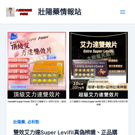
跳
文
Main
壯陽藥情報站
至
章
Men
主
分
要
頁
內
容
,
壯陽藥
必利勁
雙效艾力達Super Levifil真偽辨識、正品購